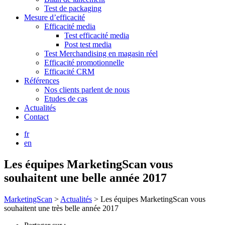
Test de packaging
Mesure d’efficacité
Efficacité media
Test efficacité media
Post test media
Test Merchandising en magasin réel
Efficacité promotionnelle
Efficacité CRM
Références
Nos clients parlent de nous
Etudes de cas
Actualités
Contact
fr
en
Les équipes MarketingScan vous
souhaitent une belle année 2017
MarketingScan
>
Actualités
>
Les équipes MarketingScan vous
souhaitent une très belle année 2017