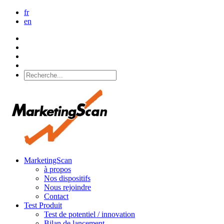
fr
en
MarketingScan
à propos
Nos dispositifs
Nous rejoindre
Contact
Test Produit
Test de potentiel / innovation
Bilan de lancement