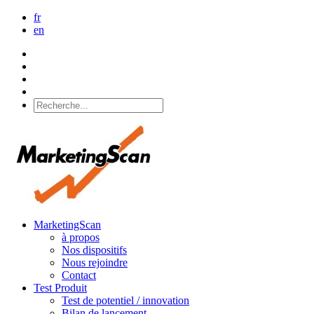
fr
en
MarketingScan
à propos
Nos dispositifs
Nous rejoindre
Contact
Test Produit
Test de potentiel / innovation
Bilan de lancement