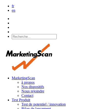
fr
en
MarketingScan
à propos
Nos dispositifs
Nous rejoindre
Contact
Test Produit
Test de potentiel / innovation
Bilan de lancement