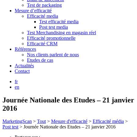
Test de packaging
Mesure d’efficacité
Efficacité media
Test efficacité media
Post test media
Test Merchandising en magasin réel
Efficacité promotionnelle
Efficacité CRM
Références
Nos clients parlent de nous
Etudes de cas
Actualités
Contact
fr
en
Journée Nationale des Etudes – 21 janvier
2016
MarketingScan
>
Tout
>
Mesure d'efficacité
>
Efficacité média
>
Post test
>
Journée Nationale des Etudes – 21 janvier 2016