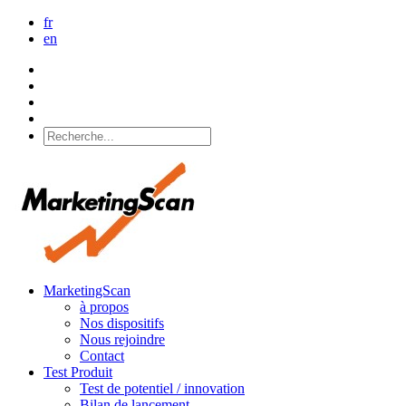
fr
en
MarketingScan
à propos
Nos dispositifs
Nous rejoindre
Contact
Test Produit
Test de potentiel / innovation
Bilan de lancement