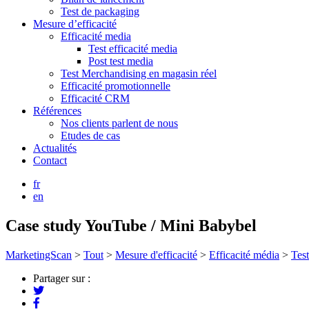
Test de packaging
Mesure d’efficacité
Efficacité media
Test efficacité media
Post test media
Test Merchandising en magasin réel
Efficacité promotionnelle
Efficacité CRM
Références
Nos clients parlent de nous
Etudes de cas
Actualités
Contact
fr
en
Case study YouTube / Mini Babybel
MarketingScan
>
Tout
>
Mesure d'efficacité
>
Efficacité média
>
Tes
Partager sur :