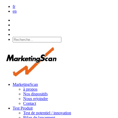
fr
en
MarketingScan
à propos
Nos dispositifs
Nous rejoindre
Contact
Test Produit
Test de potentiel / innovation
Bilan de lancement