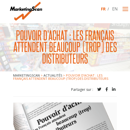
FR
EN
MARKETINGSCAN
POUVOIR D’ACHAT : LES FRANÇAIS
À PROPOS
ATTENDENT BEAUCOUP (TROP) DES
NOS DISPOSITIFS
DISTRIBUTEURS
NOUS REJOINDRE
CONTACT
MARKETINGSCAN
>
ACTUALITÉS
>
POUVOIR D’ACHAT : LES
FRANÇAIS ATTENDENT BEAUCOUP (TROP) DES DISTRIBUTEURS
TEST PRODUIT
Partager sur :
TEST DE POTENTIEL / INNOVATION
BILAN DE LANCEMENT
TEST DE PACKAGING
MESURE D’EFFICACITÉ