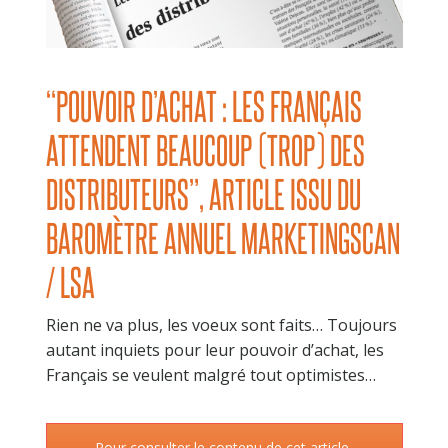
EFFICACITÉ MEDIA
TEST EFFICACITÉ MEDIA
POST TEST MEDIA
“POUVOIR D’ACHAT : LES FRANÇAIS
TEST MERCHANDISING EN MAGASIN RÉEL
ATTENDENT BEAUCOUP (TROP) DES
EFFICACITÉ PROMOTIONNELLE
EFFICACITÉ CRM
DISTRIBUTEURS”, ARTICLE ISSU DU
BAROMÈTRE ANNUEL MARKETINGSCAN
RÉFÉRENCES
NOS CLIENTS PARLENT DE NOUS
/ LSA
ETUDES DE CAS
Rien ne va plus, les voeux sont faits… Toujours
ACTUALITÉS
autant inquiets pour leur pouvoir d’achat, les
Français se veulent malgré tout optimistes…
CONTACT
Pour consulter le contenu de cet article,