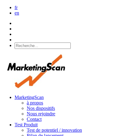
fr
en
MarketingScan
à propos
Nos dispositifs
Nous rejoindre
Contact
Test Produit
Test de potentiel / innovation
Bilan de lancement