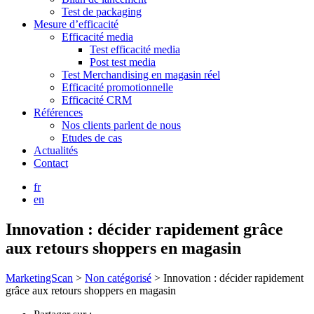
Test de packaging
Mesure d’efficacité
Efficacité media
Test efficacité media
Post test media
Test Merchandising en magasin réel
Efficacité promotionnelle
Efficacité CRM
Références
Nos clients parlent de nous
Etudes de cas
Actualités
Contact
fr
en
Innovation : décider rapidement grâce
aux retours shoppers en magasin
MarketingScan
>
Non catégorisé
>
Innovation : décider rapidement
grâce aux retours shoppers en magasin