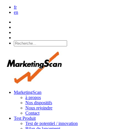
fr
en
MarketingScan
à propos
Nos dispositifs
Nous rejoindre
Contact
Test Produit
Test de potentiel / innovation
Bilan de lancement