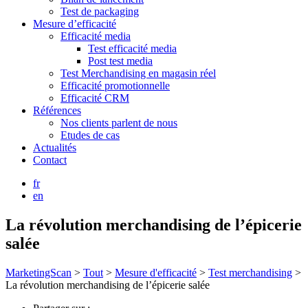
Test de packaging
Mesure d’efficacité
Efficacité media
Test efficacité media
Post test media
Test Merchandising en magasin réel
Efficacité promotionnelle
Efficacité CRM
Références
Nos clients parlent de nous
Etudes de cas
Actualités
Contact
fr
en
La révolution merchandising de l’épicerie
salée
MarketingScan
>
Tout
>
Mesure d'efficacité
>
Test merchandising
>
La révolution merchandising de l’épicerie salée