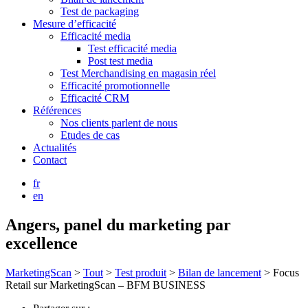
Test de packaging
Mesure d’efficacité
Efficacité media
Test efficacité media
Post test media
Test Merchandising en magasin réel
Efficacité promotionnelle
Efficacité CRM
Références
Nos clients parlent de nous
Etudes de cas
Actualités
Contact
fr
en
Angers, panel du marketing par
excellence
MarketingScan
>
Tout
>
Test produit
>
Bilan de lancement
>
Focus
Retail sur MarketingScan – BFM BUSINESS