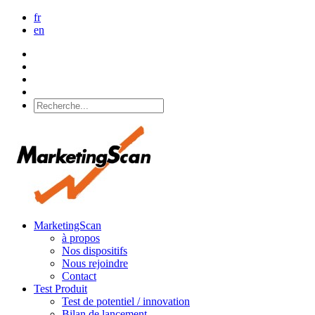
fr
en
MarketingScan
à propos
Nos dispositifs
Nous rejoindre
Contact
Test Produit
Test de potentiel / innovation
Bilan de lancement