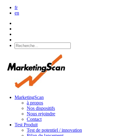
fr
en
MarketingScan
à propos
Nos dispositifs
Nous rejoindre
Contact
Test Produit
Test de potentiel / innovation
Bilan de lancement