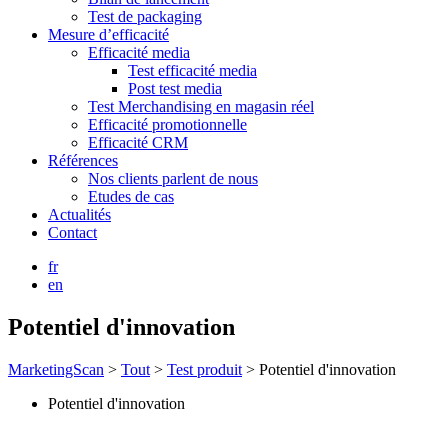
Test de packaging
Mesure d’efficacité
Efficacité media
Test efficacité media
Post test media
Test Merchandising en magasin réel
Efficacité promotionnelle
Efficacité CRM
Références
Nos clients parlent de nous
Etudes de cas
Actualités
Contact
fr
en
Potentiel d'innovation
MarketingScan
>
Tout
>
Test produit
>
Potentiel d'innovation
Potentiel d'innovation