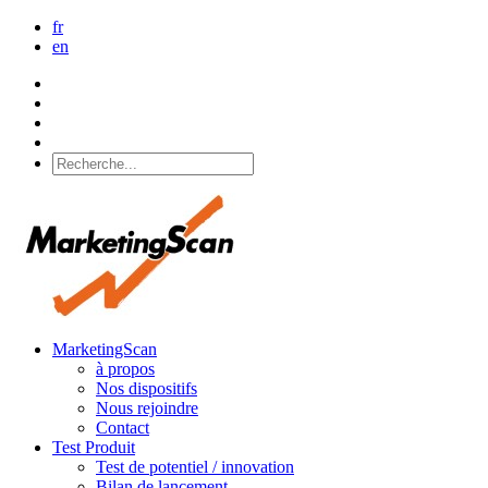
fr
en
MarketingScan
à propos
Nos dispositifs
Nous rejoindre
Contact
Test Produit
Test de potentiel / innovation
Bilan de lancement