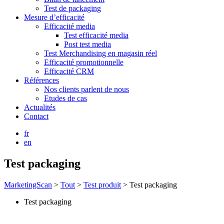
Test de packaging
Mesure d’efficacité
Efficacité media
Test efficacité media
Post test media
Test Merchandising en magasin réel
Efficacité promotionnelle
Efficacité CRM
Références
Nos clients parlent de nous
Etudes de cas
Actualités
Contact
fr
en
Test packaging
MarketingScan
>
Tout
>
Test produit
>
Test packaging
Test packaging