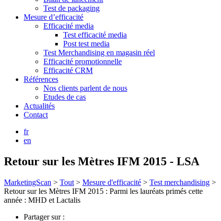
Test de packaging
Mesure d’efficacité
Efficacité media
Test efficacité media
Post test media
Test Merchandising en magasin réel
Efficacité promotionnelle
Efficacité CRM
Références
Nos clients parlent de nous
Etudes de cas
Actualités
Contact
fr
en
Retour sur les Mètres IFM 2015 - LSA
MarketingScan
>
Tout
>
Mesure d'efficacité
>
Test merchandising
>
Retour sur les Mètres IFM 2015 : Parmi les lauréats primés cette
année : MHD et Lactalis
Partager sur :