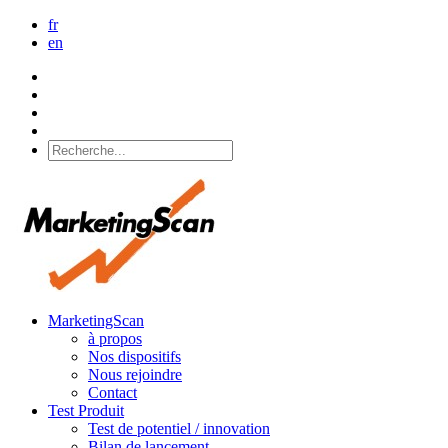
fr
en
MarketingScan
à propos
Nos dispositifs
Nous rejoindre
Contact
Test Produit
Test de potentiel / innovation
Bilan de lancement