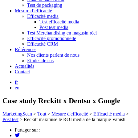
Test de packaging
Mesure d’efficacité
Efficacité media
Test efficacité media
Post test media
Test Merchandising en magasin réel
Efficacité promotionnelle
Efficacité CRM
Références
Nos clients parlent de nous
Etudes de cas
Actualités
Contact
fr
en
Case study Reckitt x Dentsu x Google
MarketingScan
>
Tout
>
Mesure d'efficacité
>
Efficacité média
>
Post test
>
Reckitt maximise le ROI media de la marque Vanish
Partager sur :