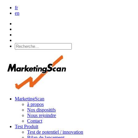
fr
en
MarketingScan
à propos
Nos dispositifs
Nous rejoindre
Contact
Test Produit
Test de potentiel / innovation
Bilan de lancement