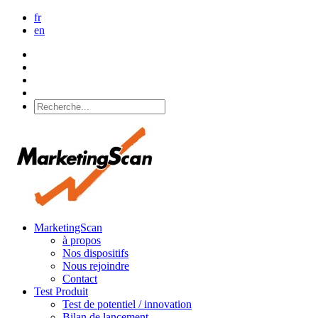
fr
en
MarketingScan
à propos
Nos dispositifs
Nous rejoindre
Contact
Test Produit
Test de potentiel / innovation
Bilan de lancement