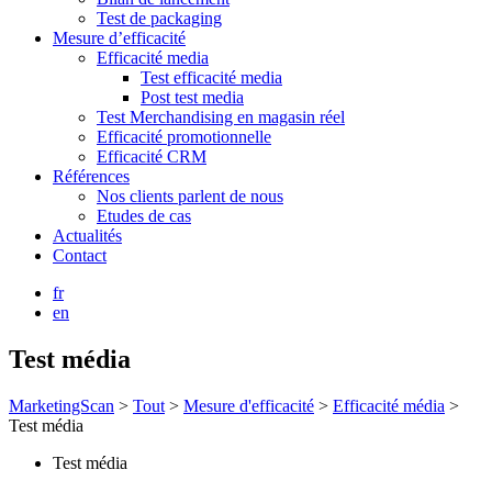
Test de packaging
Mesure d’efficacité
Efficacité media
Test efficacité media
Post test media
Test Merchandising en magasin réel
Efficacité promotionnelle
Efficacité CRM
Références
Nos clients parlent de nous
Etudes de cas
Actualités
Contact
fr
en
Test média
MarketingScan
>
Tout
>
Mesure d'efficacité
>
Efficacité média
>
Test média
Test média