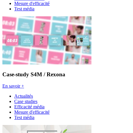
Mesure d'efficacité
Test média
Case-study S4M / Rexona
En savoir +
Actualités
Case studies
Efficacité média
Mesure d'efficacité
Test média