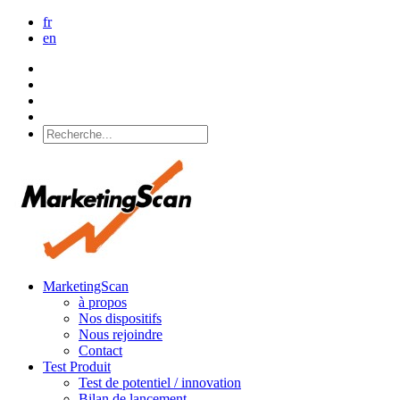
fr
en
MarketingScan
à propos
Nos dispositifs
Nous rejoindre
Contact
Test Produit
Test de potentiel / innovation
Bilan de lancement