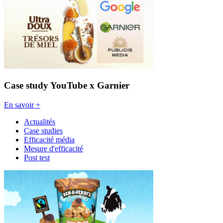
Case study YouTube x Garnier
En savoir +
Actualités
Case studies
Efficacité média
Mesure d'efficacité
Post test