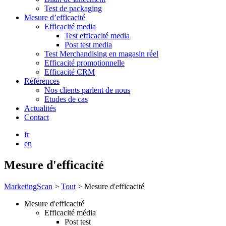
Test de packaging
Mesure d’efficacité
Efficacité media
Test efficacité media
Post test media
Test Merchandising en magasin réel
Efficacité promotionnelle
Efficacité CRM
Références
Nos clients parlent de nous
Etudes de cas
Actualités
Contact
fr
en
Mesure d'efficacité
MarketingScan
>
Tout
>
Mesure d'efficacité
Mesure d'efficacité
Efficacité média
Post test